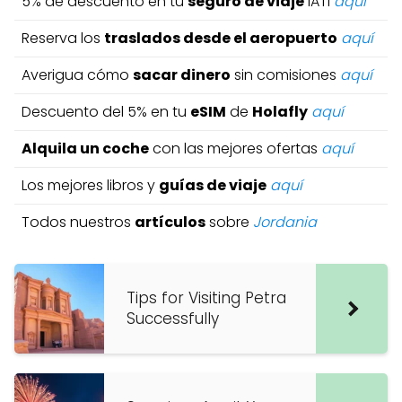
5% de descuento en tu
seguro de viaje
IATI
aquí
Reserva los
traslados desde el aeropuerto
aquí
Averigua cómo
sacar dinero
sin comisiones
aquí
Descuento del 5% en tu
eSIM
de
Holafly
aquí
Alquila un coche
con las mejores ofertas
aquí
Los mejores libros y
guías de viaje
aquí
Todos nuestros
artículos
sobre
Jordania
Tips for Visiting Petra
Successfully