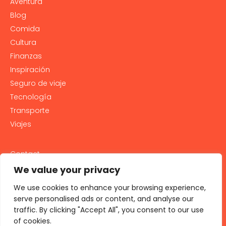
Aventura
Blog
Comida
Cultura
Finanzas
Inspiración
Seguro de viaje
Tecnología
Transporte
Viajes
Contact
PRIVACY POLICY
We value your privacy
Cookie Policy
We use cookies to enhance your browsing experience,
LEGAL NOTICE AND GENERAL TERMS OF USE
serve personalised ads or content, and analyse our
traffic. By clicking "Accept All", you consent to our use
All rights reserved 2026
of cookies.